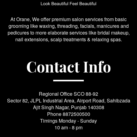
At Orane, We offer premium salon services from basic
grooming like waxing, threading, facials, manicures and
pedicures to more elaborate services like bridal makeup,
nail extensions, scalp treatments & relaxing spas.
Contact Info
Regional Office SCO 88-92
Sector 82, JLPL Industrial Area, Airport Road, Sahibzada
Ajit Singh Nagar, Punjab 140308
Phone
8872500500
Timings Monday - Sunday
10 am - 8 pm