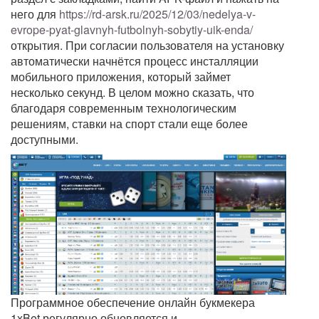
него для
https://rd-arsk.ru/2025/12/03/nedelya-v-
evrope-pyat-glavnyh-futbolnyh-sobytiy-uik-enda/
открытия. При согласии пользователя на установку
автоматически начнётся процесс инсталляции
мобильного приложения, который займет
несколько секунд. В целом можно сказать, что
благодаря современным технологическим
решениям, ставки на спорт стали еще более
доступными.
Программное обеспечение онлайн букмекера
1xBet регулярно обновляется и