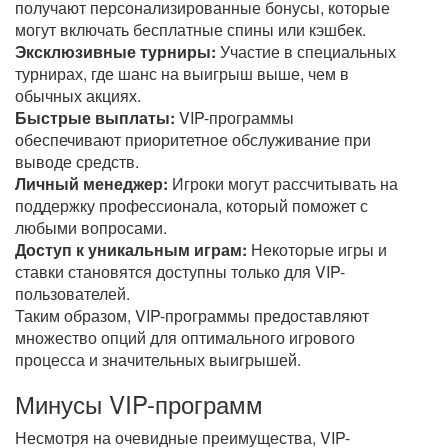
получают персонализированные бонусы, которые
могут включать бесплатные спины или кэшбек.
Эксклюзивные турниры:
Участие в специальных
турнирах, где шанс на выигрыш выше, чем в
обычных акциях.
Быстрые выплаты:
VIP-программы
обеспечивают приоритетное обслуживание при
выводе средств.
Личный менеджер:
Игроки могут рассчитывать на
поддержку профессионала, который поможет с
любыми вопросами.
Доступ к уникальным играм:
Некоторые игры и
ставки становятся доступны только для VIP-
пользователей.
Таким образом, VIP-программы предоставляют
множество опций для оптимального игрового
процесса и значительных выигрышей.
Минусы VIP-программ
Несмотря на очевидные преимущества, VIP-