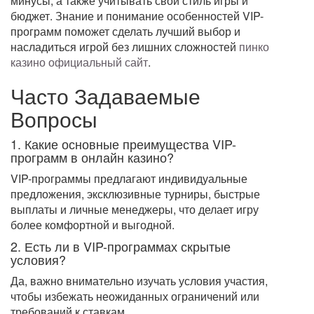
минусы, а также учитывать свой стиль игры и
бюджет. Знание и понимание особенностей VIP-
программ поможет сделать лучший выбор и
насладиться игрой без лишних сложностей
пинко
казино официальный сайт
.
Часто Задаваемые
Вопросы
1. Какие основные преимущества VIP-
программ в онлайн казино?
VIP-программы предлагают индивидуальные
предложения, эксклюзивные турниры, быстрые
выплаты и личные менеджеры, что делает игру
более комфортной и выгодной.
2. Есть ли в VIP-программах скрытые
условия?
Да, важно внимательно изучать условия участия,
чтобы избежать неожиданных ограничений или
требований к ставкам.