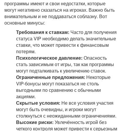
программы имеют и свои недостатки, которые
могут негативно сказаться на игроках. Важно быть
внимательным и не поддаваться соблазну. Вот
основные минусы:
Требования к ставкам:
Часто для получения
статуса VIP необходимо делать значительные
ставки, что может привести к финансовым
потерям.
Психологическое давление:
Опасность
стать зависимым от игры, так как программы
могут подталкивать к увеличению ставок.
Ограниченные предложения:
Некоторые
VIP-бонусы могут показаться не столь
выгодными по сравнению с обычными
акциями.
Скрытые условия:
Не все условия участия
могут быть очевидны, и игроки могут
столкнуться с неожиданными ограничениями.
Высокие риски:
Увлечённость игрой без
четкого контроля может привести к серьезным