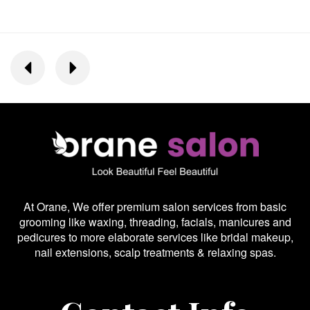
At Orane, We offer premium salon services from basic
grooming like waxing, threading, facials, manicures and
pedicures to more elaborate services like bridal makeup,
nail extensions, scalp treatments & relaxing spas.