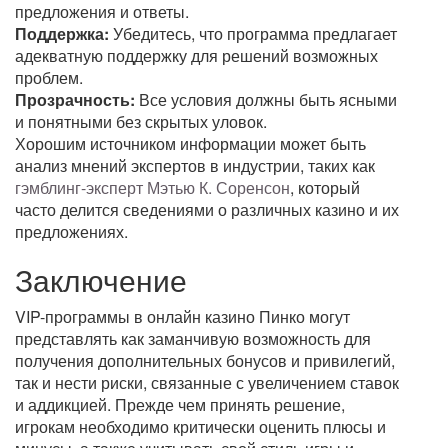
предложения и ответы.
Поддержка:
Убедитесь, что программа предлагает
адекватную поддержку для решений возможных
проблем.
Прозрачность:
Все условия должны быть ясными
и понятными без скрытых уловок.
Хорошим источником информации может быть
анализ мнений экспертов в индустрии, таких как
гэмблинг-эксперт Мэтью К. Соренсон
, который
часто делится сведениями о различных казино и их
предложениях.
Заключение
VIP-программы в онлайн казино Пинко могут
представлять как заманчивую возможность для
получения дополнительных бонусов и привилегий,
так и нести риски, связанные с увеличением ставок
и аддикцией. Прежде чем принять решение,
игрокам необходимо критически оценить плюсы и