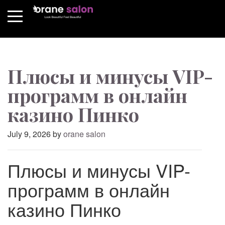
Плюсы и минусы VIP-
программ в онлайн
казино Пинко
Posted
July 9, 2026
by
orane salon
on
Плюсы и минусы VIP-
программ в онлайн
казино Пинко