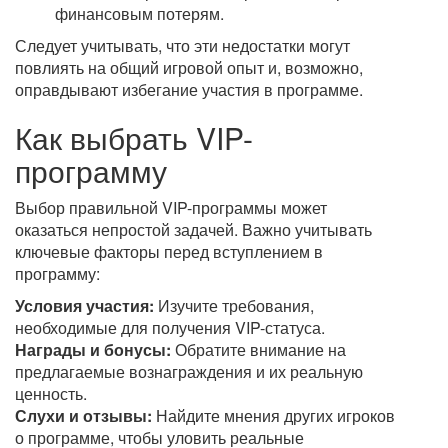
финансовым потерям.
Следует учитывать, что эти недостатки могут
повлиять на общий игровой опыт и, возможно,
оправдывают избегание участия в программе.
Как выбрать VIP-
программу
Выбор правильной VIP-программы может
оказаться непростой задачей. Важно учитывать
ключевые факторы перед вступлением в
программу:
Условия участия:
Изучите требования,
необходимые для получения VIP-статуса.
Награды и бонусы:
Обратите внимание на
предлагаемые вознаграждения и их реальную
ценность.
Слухи и отзывы:
Найдите мнения других игроков
о программе, чтобы уловить реальные