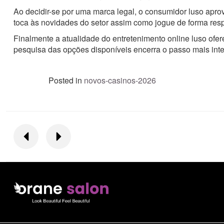
Ao decidir-se por uma marca legal, o consumidor luso apro
toca às novidades do setor assim como jogue de forma res
Finalmente a atualidade do entretenimento online luso ofe
pesquisa das opções disponíveis encerra o passo mais inteli
Posted in
novos-casinos-2026