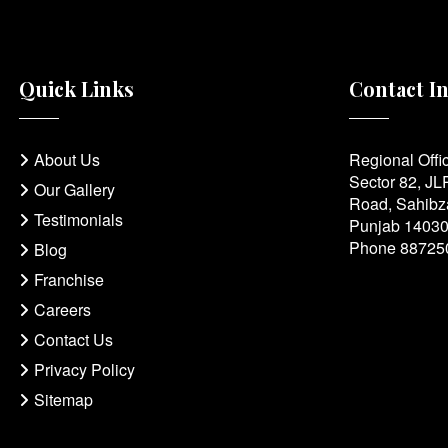
Quick Links
Contact I
About Us
Regional Off
Sector 82, JLP
Our Gallery
Road, Sahibza
Testimonials
Punjab 1403
Phone
88725
Blog
Franchise
Careers
Contact Us
Privacy Policy
Sitemap