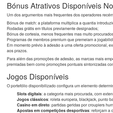
Bónus Atrativos Disponíveis N
Um dos argumentos mais frequentes dos operadores recém-c
Bónus de match: a plataforma multiplica a quantia introdu
Rodadas grátis em títulos previamente designados;
Bónus de cortesia, menos frequentes mas muito procurados
Programas de membros premium que premeiam a jogabilida
Em momento prévio à adesão a uma oferta promocional, exa
aos prazos.
Para além das promoções de adesão, as marcas mais empe
premiadas bem como promoções pontuais sintonizadas com 
Jogos Disponíveis
O portefólio disponibilizado configura um elemento deter
Slots digitais
: a categoria mais procurada, com ext
Jogos clássicos
: roleta europeia, blackjack, punto b
Casino em direto
: partidas geridas por croupiers hu
Apostas em competições desportivas
: reforçam a 