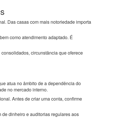
os
onal. Das casas com mais notoriedade importa
s bem como atendimento adaptado. É
consolidados, circunstância que oferece
, que atua no âmbito de a dependência do
ade no mercado interno.
ional. Antes de criar uma conta, confirme
de dinheiro e auditorias regulares aos