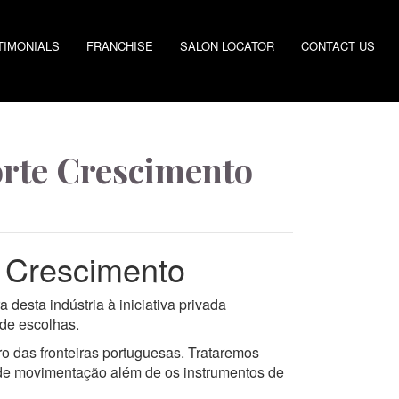
TIMONIALS
FRANCHISE
SALON LOCATOR
CONTACT US
orte Crescimento
 Crescimento
desta indústria à iniciativa privada
de escolhas.
o das fronteiras portuguesas. Trataremos
s de movimentação além de os instrumentos de