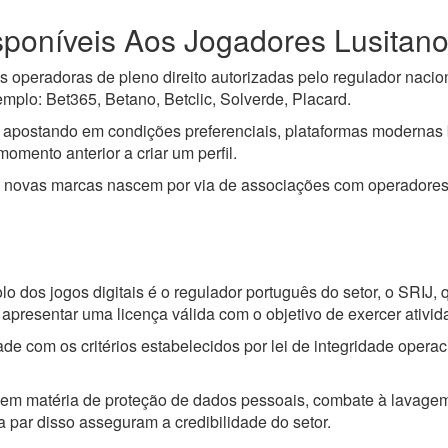
poníveis Aos Jogadores Lusitan
 operadoras de pleno direito autorizadas pelo regulador naci
plo: Bet365, Betano, Betclic, Solverde, Placard.
 apostando em condições preferenciais, plataformas moderna
omento anterior a criar um perfil.
s novas marcas nascem por via de associações com operadores 
olo dos jogos digitais é o regulador português do setor, o SRIJ
apresentar uma licença válida com o objetivo de exercer ativid
de com os critérios estabelecidos por lei de integridade operac
 em matéria de proteção de dados pessoais, combate à lavagem 
par disso asseguram a credibilidade do setor.