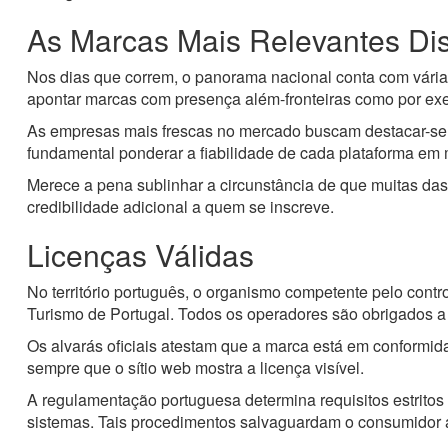
As Marcas Mais Relevantes Dis
Nos dias que correm, o panorama nacional conta com várias
apontar marcas com presença além-fronteiras como por exem
As empresas mais frescas no mercado buscam destacar-se
fundamental ponderar a fiabilidade de cada plataforma em m
Merece a pena sublinhar a circunstância de que muitas da
credibilidade adicional a quem se inscreve.
Licenças Válidas
No território português, o organismo competente pelo contr
Turismo de Portugal. Todos os operadores são obrigados a 
Os alvarás oficiais atestam que a marca está em conformida
sempre que o sítio web mostra a licença visível.
A regulamentação portuguesa determina requisitos estritos
sistemas. Tais procedimentos salvaguardam o consumidor a 